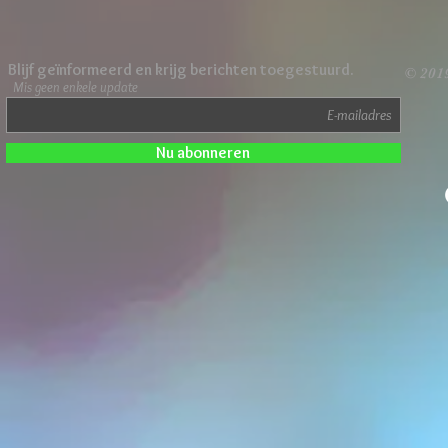
Blijf geïnformeerd en krijg berichten toegestuurd.
© 201
Mis geen enkele update
Nu abonneren