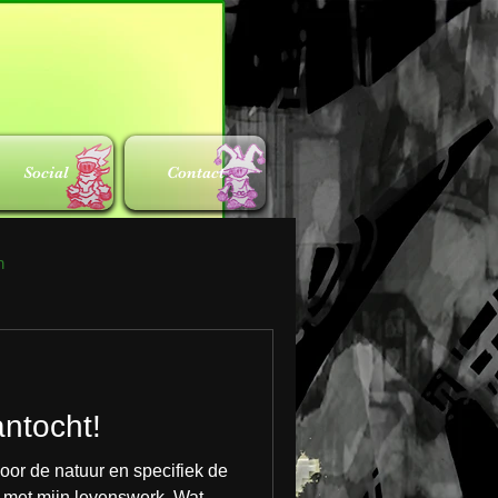
Social
Contact
n
antocht!
oor de natuur en specifiek de
 met mijn levenswerk. Wat