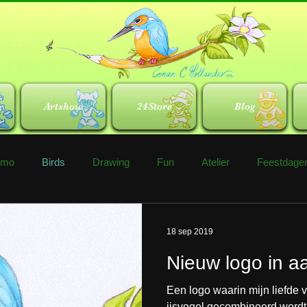
Artshow
24Store
Blog
omo
Birds
Drawing
Fun
Atelier
Feestdage
18 sep 2019
Nieuw logo in a
Een logo waarin mijn liefde v
ijsvogel gecombineerd wordt