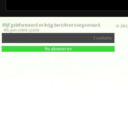
Blijf geïnformeerd en krijg berichten toegestuurd.
© 201
Mis geen enkele update
Nu abonneren