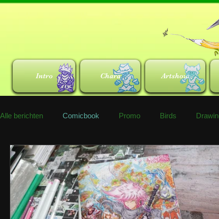
Intro
Chara
Artshow
Alle berichten
Comicbook
Promo
Birds
Drawin