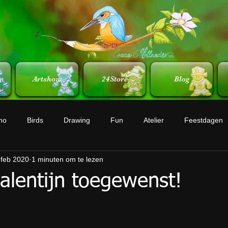
Artshow
24Store
Blog
mo
Birds
Drawing
Fun
Atelier
Feestdagen
 feb 2020
1 minuten om te lezen
valentijn toegewenst!