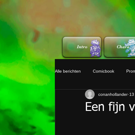
Intro
Chara
Alle berichten
Comicbook
Pro
conanhollander
13
Een fijn 