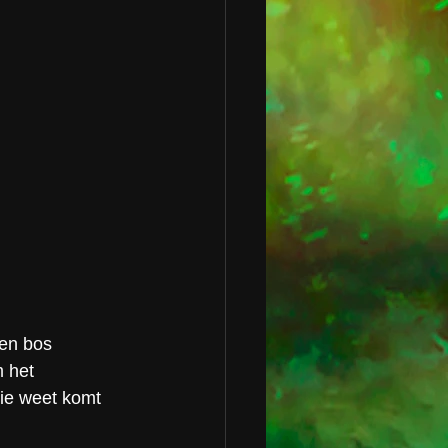
een bos 
 het 
Wie weet komt 