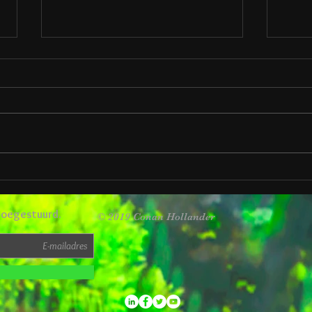
Sinterklaas kapotje
Nieu
 toegestuurd.
© 2019 Conan Hollander