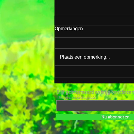
Opmerkingen
Plaats een opmerking...
Weet je wat ik de Kerstman
vroeg? Vuurwerk :)
Blijf geïnformeerd en krijg berichten
Mis geen enkele update
Nu abonneren