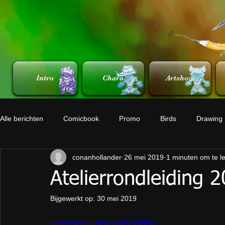
Intro
Chara
Artshow
Alle berichten
Comicbook
Promo
Birds
Drawing
conanhollander
26 mei 2019
1 minuten om te l
Atelierrondleiding 
Bijgewerkt op:
30 mei 2019
https://youtu.be/jLgi4AOuDDc