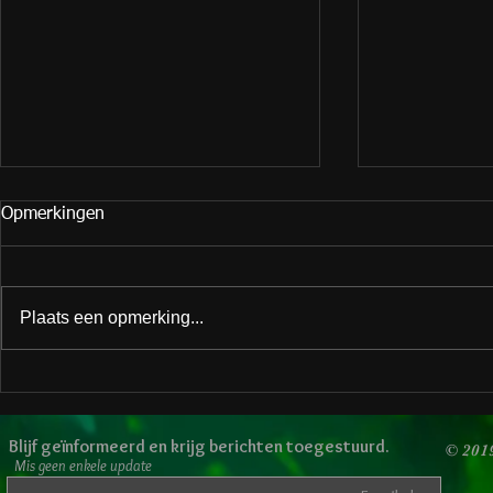
Opmerkingen
Plaats een opmerking...
Een fijn valentijn toegewenst!
Weet je wat
vroeg? Vuur
Blijf geïnformeerd en krijg berichten toegestuurd.
© 201
Mis geen enkele update