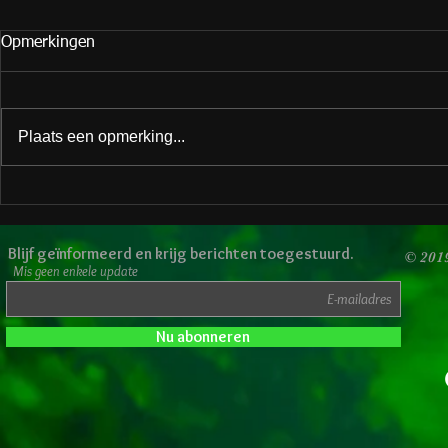
Opmerkingen
Plaats een opmerking...
Een fijn valentijn toegewenst!
Weet je wat
vroeg? Vuur
Blijf geïnformeerd en krijg berichten toegestuurd.
© 201
Mis geen enkele update
Nu abonneren